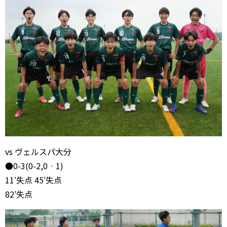
vs ヴェルスパ大分
●0-3(0-2,0‐1)
11′失点 45′失点
82′失点