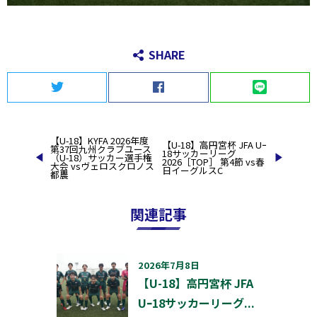
SHARE
Twitter
Facebook
LINE
投
【U-18】KYFA 2026年度
【U-18】高円宮杯 JFA Uｰ
第37回九州クラブユース
稿
18サッカーリーグ
（U-18）サッカー選手権
2026［TOP］ 第4節 vs春
大会 vsヴェロスクロノス
ナ
日イーグルスC
都農
ビ
ゲ
ー
関連記事
シ
ョ
ン
2026年7月8日
【U-18】高円宮杯 JFA
Uｰ18サッカーリーグ...