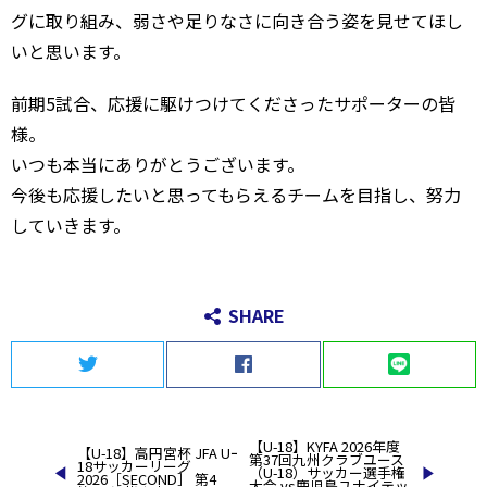
グに取り組み、弱さや足りなさに向き合う姿を見せてほし
いと思います。
前期5試合、応援に駆けつけてくださったサポーターの皆
様。
いつも本当にありがとうございます。
今後も応援したいと思ってもらえるチームを目指し、努力
していきます。
SHARE
Twitter
Facebook
LINE
投
【U-18】KYFA 2026年度
【U-18】高円宮杯 JFA Uｰ
第37回九州クラブユース
稿
18サッカーリーグ
（U-18）サッカー選手権
2026［SECOND］ 第4
大会 vs鹿児島ユナイテッ