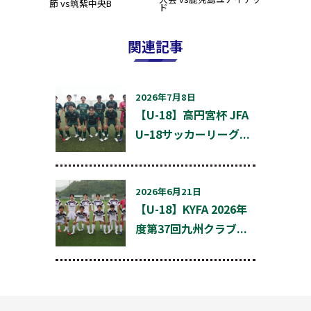
ナ
節 vs筑紫中央B
ド
ビ
ゲ
ー
関連記事
シ
ョ
ン
2026年7月8日
【U-18】高円宮杯 JFA
Uｰ18サッカーリーグ...
2026年6月21日
【U-18】KYFA 2026年
度第37回九州クラブ...