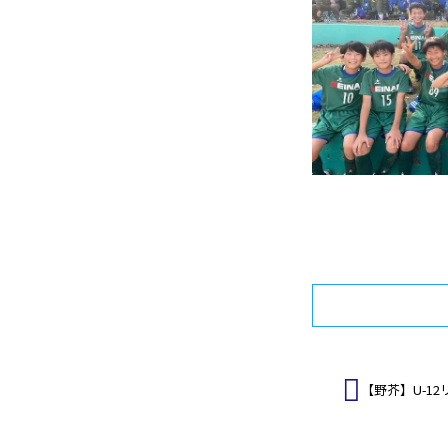
Tw
投
【野芥】U-1
稿
ナ
ビ