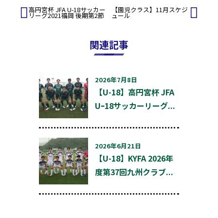
投
高円宮杯 JFA U-18サッカー
【園児クラス】11月スケジ
リーグ2021福岡 後期第2節
ュール
稿
ナ
ビ
関連記事
ゲ
ー
シ
ョ
2026年7月8日
ン
【U-18】高円宮杯 JFA
Uｰ18サッカーリーグ...
2026年6月21日
【U-18】KYFA 2026年
度第37回九州クラブ...