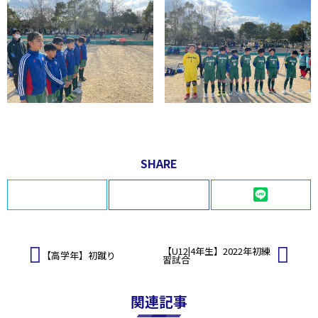
SHARE
Twitter
Facebook
LINE
投
【U12|4年生】2022年初練
【高学年】初蹴り
習試合
稿
ナ
ビ
関連記事
ゲ