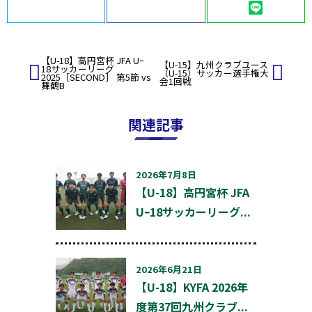
Twitter
Facebook
LINE
投
【U-18】高円宮杯 JFA Uｰ
【U-15】九州クラブユース
18サッカーリーグ
稿
（U-15）サッカー選手権大
2025［SECOND］ 第5節 vs
会1回戦
舞鶴B
ナ
ビ
ゲ
関連記事
ー
シ
ョ
ン
2026年7月8日
【U-18】高円宮杯 JFA
Uｰ18サッカーリーグ...
2026年6月21日
【U-18】KYFA 2026年
度第37回九州クラブ...