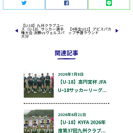
Twitter
Facebook
LINE
投
【U-18】九州クラブユー
ス（U-18）サッカー選手
【4年生U12】アビスパカ
稿
権大会 決勝vsヴェルスパ
ップ予選ラウンド
大分
ナ
ビ
ゲ
関連記事
ー
シ
ョ
ン
2026年7月8日
【U-18】高円宮杯 JFA
Uｰ18サッカーリーグ...
2026年6月21日
【U-18】KYFA 2026年
度第37回九州クラブ...