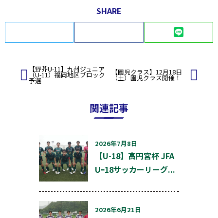
SHARE
Twitter
Facebook
LINE
投
【野芥U-11】九州ジュニア
【園児クラス】12月18日
（U-11）福岡地区ブロック
稿
（土）園児クラス開催！
予選
ナ
ビ
関連記事
ゲ
ー
シ
ョ
2026年7月8日
ン
【U-18】高円宮杯 JFA
Uｰ18サッカーリーグ...
2026年6月21日