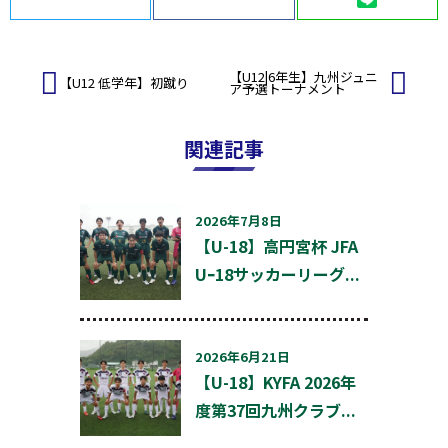
投
【U12|6年生】九州ジュニ
【U12 低学年】初蹴り
ア予選トーナメント
稿
ナ
ビ
関連記事
ゲ
ー
シ
ョ
2026年7月8日
ン
【U-18】高円宮杯 JFA
Uｰ18サッカーリーグ...
2026年6月21日
【U-18】KYFA 2026年
度第37回九州クラブ...