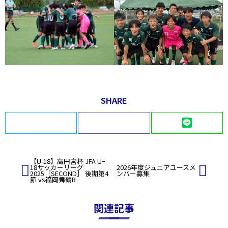
SHARE
Twitter
Facebook
LINE
投
【U-18】高円宮杯 JFA Uｰ
18サッカーリーグ
2026年度ジュニアユースメ
稿
2025［SECOND］ 後期第4
ンバー募集
節 vs福岡舞鶴B
ナ
ビ
ゲ
関連記事
ー
シ